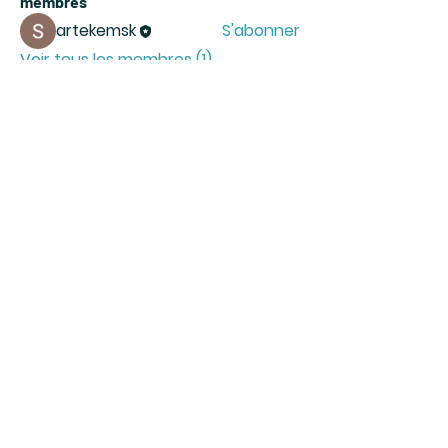
membres
artekemsk
S'abonner
Voir tous les membres (1)
Rejoignez-vous
S'affilier
FAQ
Politique de cookies
Mentions légales