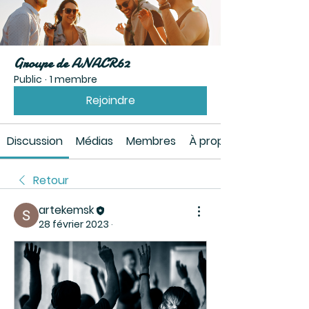
Groupe de ANACR62
Public
·
1 membre
Rejoindre
Discussion
Médias
Membres
À propos
Retour
artekemsk
28 février 2023
·