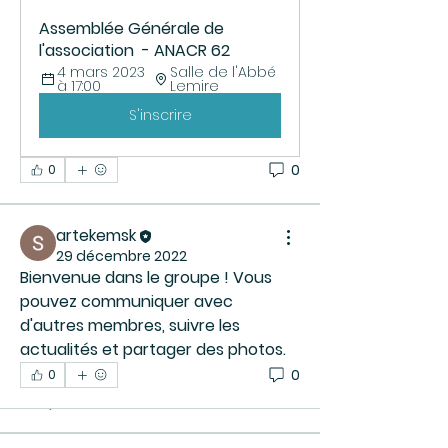
Assemblée Générale de 
l'association  - ANACR 62
4 mars 2023 
Salle de l'Abbé 
à 17:00
Lemire
S'inscrire
0
0
artekemsk
29 décembre 2022
Bienvenue dans le groupe ! Vous 
pouvez communiquer avec 
d'autres membres, suivre les 
À propos
actualités et partager des photos.
Bienvenue dans le groupe ! Vous
0
0
pouvez communiquer avec d'au
...
Lire plus