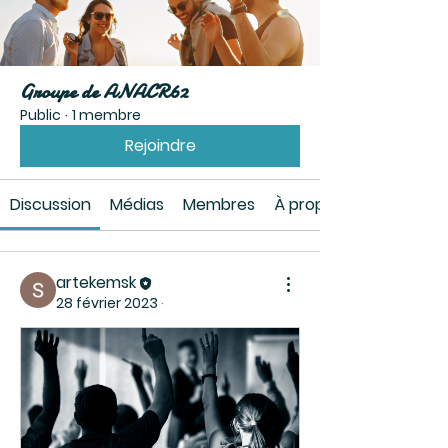
Groupe de ANACR62
Public
·
1 membre
Rejoindre
Discussion
Médias
Membres
À propos
artekemsk
28 février 2023
·