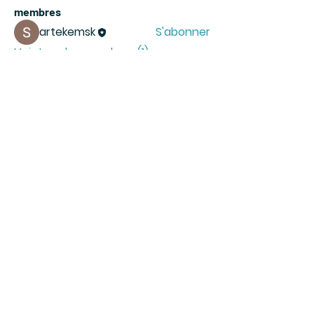
membres
artekemsk
S'abonner
Voir tous les membres (1)
Rejoignez-vous
S'affilier
FAQ
Politique de cookies
Mentions légales