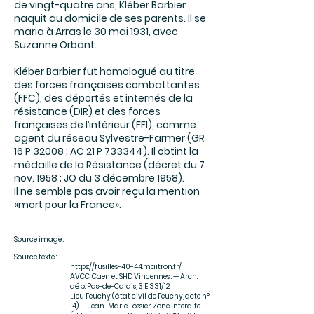
de vingt-quatre ans, Kléber Barbier
naquit au domicile de ses parents. Il se
maria à Arras le 30 mai 1931, avec
Suzanne Orbant.
Kléber Barbier fut homologué au titre
des forces françaises combattantes
(FFC), des déportés et internés de la
résistance (DIR) et des forces
françaises de l’intérieur (FFI), comme
agent du réseau Sylvestre-Farmer (GR
16 P 32008 ; AC 21 P 733344). Il obtint la
médaille de la Résistance (décret du 7
nov. 1958 ; JO du 3 décembre 1958).
Il ne semble pas avoir reçu la mention
«mort pour la France».
Source image :
Source texte :
https://fusilles-40-44.maitron.fr/
AVCC, Caen et SHD Vincennes . — Arch.
dép. Pas-de-Calais, 3 E 331/12
Lieu Feuchy (état civil de Feuchy, acte n°
14). — Jean-Marie Fossier, Zone interdite