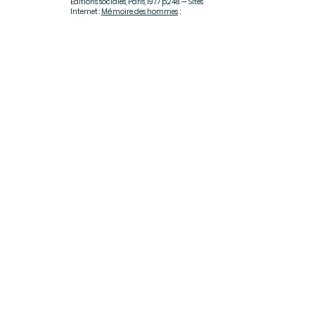
Éditions sociales, Paris, 1977 p.248. — Sites
Internet :
Mémoire des hommes
;
Mémorial GenWeb
. — Notes Christian
Lescureux.
Rejoignez-vous
S'affilier
FAQ
Politique de cookies
Mentions légales
Page Facebook de L'ANACR 62