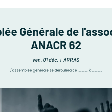
ée Générale de l'assoc
ANACR 62
ven. 01 déc.
  |  
ARRAS
L'assemblée générale se déroulera ce ............ , à .............