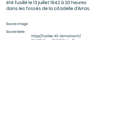
été fusillé le 13 juillet 1942 à 20 heures
dans les fossés de la citadelle d’Arras.
Source image :
Source texte :
https://fusilles-40-44.maitron.fr/
DAVCC, Caen, BVIII3 (Notes Thomas
Pouty). – Arch. Dép. Pas-de-Calais, 51 J/6.
– J.-M. Fossier, Zone interdite, op. cit., p. 204.
– Mémorial des Fusillés, citadelle d’Arras.
– État civil
Rejoignez-vous
S'affilier